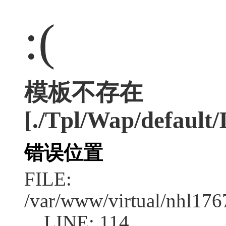
:(
模板不存在
[./Tpl/Wap/default/
错误位置
FILE:
/var/www/virtual/nhl17
LINE: 114