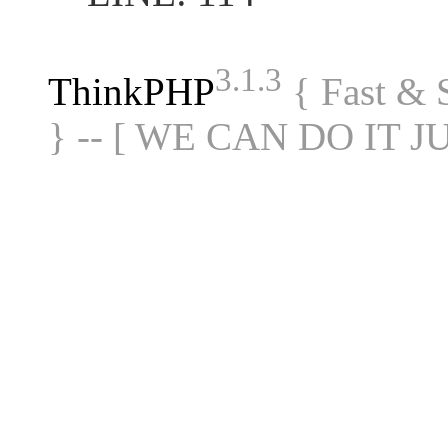
3.1.3
ThinkPHP
{ Fast &
} -- [ WE CAN DO IT J